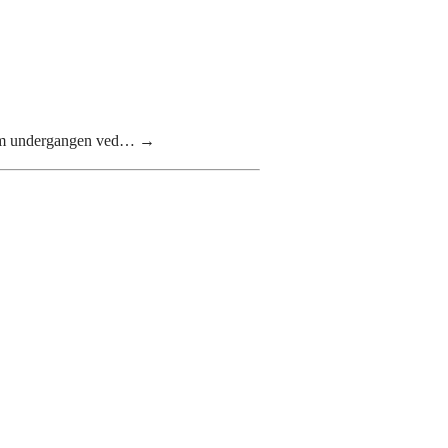
om undergangen ved…
→