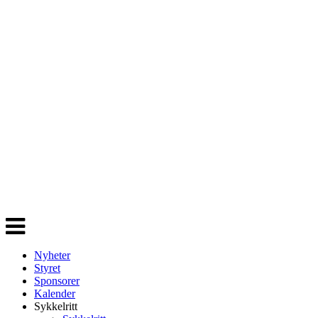
Veksle
navigasjon
Nyheter
Styret
Sponsorer
Kalender
Sykkelritt