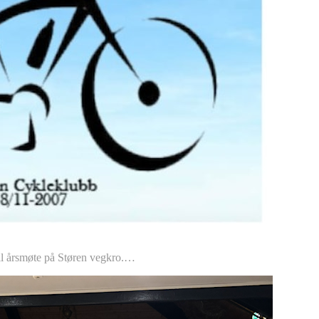
l årsmøte på Støren vegkro.…