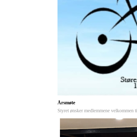
Årsmøte
Styret ønsker medlemmene velkommen ti