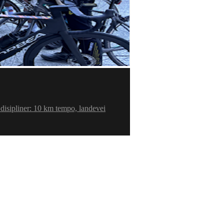
 disipliner: 10 km tempo, landevei