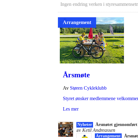
Ingen endring verken i styresammensetnin
Arrangement
Årsmøte
Av
Støren Cykleklubb
Styret ønsker medlemmene velkommen t
Les mer
Nyheter
Årsmøtet gjennomfør
av
Ketil Andreassen
Arrangement
Årsmø