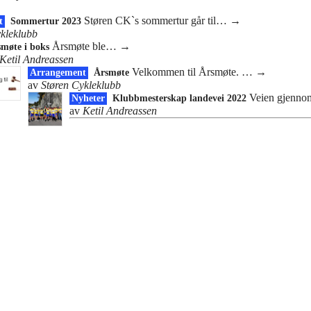
Støren CK`s sommertur går til…
→
t
Sommertur 2023
kleklubb
Årsmøte ble…
→
smøte i boks
Ketil Andreassen
Velkommen til Årsmøte. …
→
Arrangement
Årsmøte
av
Støren Cykleklubb
Veien gjenn
Nyheter
Klubbmesterskap landevei 2022
av
Ketil Andreassen