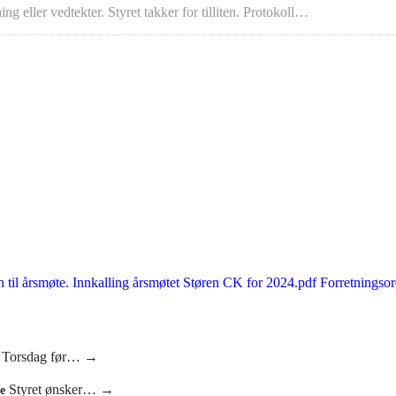
g eller vedtekter. Styret takker for tilliten. Protokoll…
il årsmøte. Innkalling årsmøtet Støren CK for 2024.pdf Forretningsor
Torsdag før…
→
t
Styret ønsker…
→
te