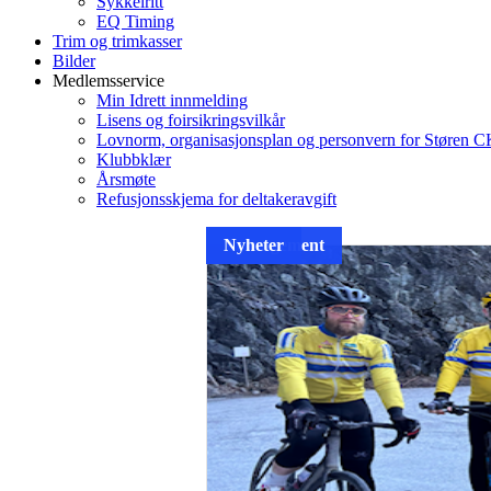
Sykkelritt
EQ Timing
Trim og trimkasser
Bilder
Medlemsservice
Min Idrett innmelding
Lisens og foirsikringsvilkår
Lovnorm, organisasjonsplan og personvern for Støren 
Klubbklær
Årsmøte
Refusjonsskjema for deltakeravgift
Arrangement
Nyheter