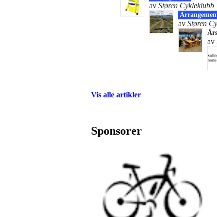
av
Støren Cykleklubb
Arrangemen
av
Støren Cy
År
av
Vis alle artikler
Sponsorer