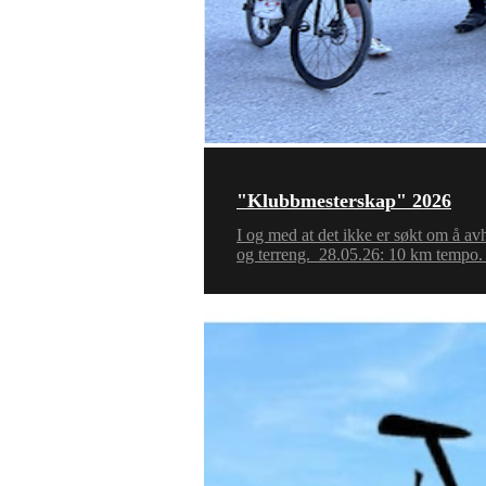
"Klubbmesterskap" 2026
I og med at det ikke er søkt om å av
og terreng. 28.05.26: 10 km tempo