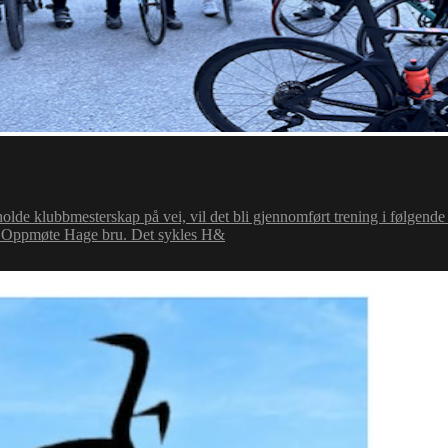
holde klubbmesterskap på vei, vil det bli gjennomført trening i følgende
. Oppmøte Hage bru. Det sykles H&