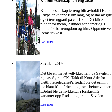
Klubbmesterskap terreng 2020
Klubbmesterskap terreng blir avholdt i Hauka
Løypa er knappe 8 km lang, og består av gru
og et terrengparti på ca. 1 km. Det blir 3
runder for menn, 2 runder for damer og 1
runde for barn/ungdom og trim. Oppmøte ve
Rema/Bj&osl
Les mer
Savalen 2019
Det ble en meget vellykket helg på Savalen i
regi av Støren CK. Takk til Knut Atle for
plettfri reiseledelsePå fredag ble det grilling
ute blant både firbeinte og seksbeinte venner.
Lørdag ble det sykkeltur i forskjellige
varianter opp Rødalen og rundt Savalen.
Les mer