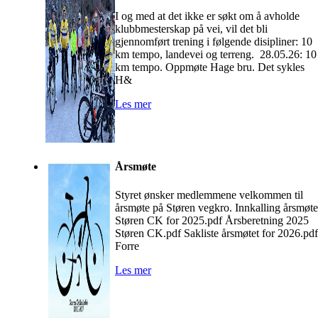
I og med at det ikke er søkt om å avholde
klubbmesterskap på vei, vil det bli
gjennomført trening i følgende disipliner: 10
km tempo, landevei og terreng. 28.05.26: 10
km tempo. Oppmøte Hage bru. Det sykles
H&
Les mer
Årsmøte
Styret ønsker medlemmene velkommen til
årsmøte på Støren vegkro. Innkalling årsmøte
Støren CK for 2025.pdf Årsberetning 2025
Støren CK.pdf Sakliste årsmøtet for 2026.pdf
Forre
Les mer