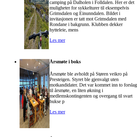
camping på Dalholen i Folldalen. Her er det
muligheter for sykkelturer til eksempelvis
Grimsdalen og Einunndalen. Bildet i
invitasjonen er tatt mot Grimsdalen med
Rondane i bakgrunn. Klubben dekker
hytteleie, mens
Les mer
Årsmøte i boks
Årsmøte ble avholdt på Støren veikro på
Presteigen. Styret ble gjenvalgt uten
motkandidater. Det var kommet inn to forslag
til årsmøte, en liten økning i
medlemskontingenten og overgang til svart
bukse p
Les mer