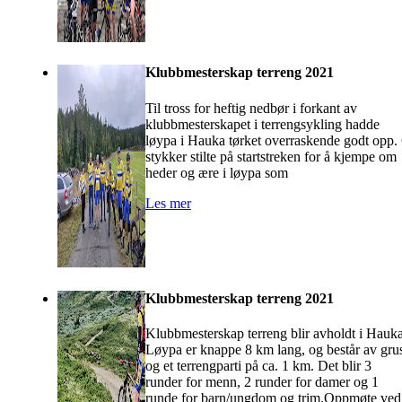
Klubbmesterskap terreng 2021
Til tross for heftig nedbør i forkant av
klubbmesterskapet i terrengsykling hadde
løypa i Hauka tørket overraskende godt opp.
stykker stilte på startstreken for å kjempe om
heder og ære i løypa som
Les mer
Klubbmesterskap terreng 2021
Klubbmesterskap terreng blir avholdt i Hauka
Løypa er knappe 8 km lang, og består av gru
og et terrengparti på ca. 1 km. Det blir 3
runder for menn, 2 runder for damer og 1
runde for barn/ungdom og trim.Oppmøte ved