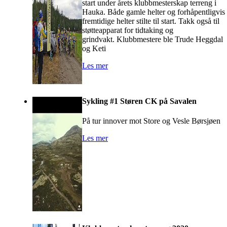
start under årets klubbmesterskap terreng i
Hauka. Både gamle helter og forhåpentligvis
fremtidige helter stilte til start. Takk også til
støtteapparat for tidtaking og
grindvakt. Klubbmestere ble Trude Heggdal
og Keti
Les mer
Sykling #1 Støren CK på Savalen
På tur innover mot Store og Vesle Børsjøen
Les mer