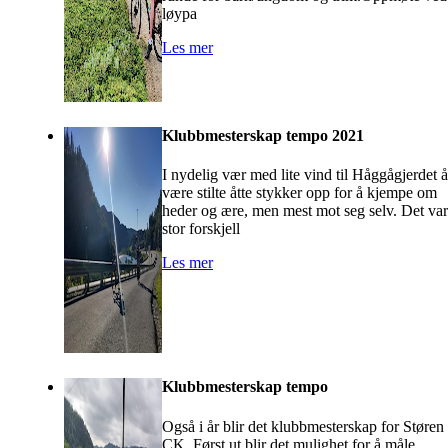
løypa
Les mer
Klubbmesterskap tempo 2021
I nydelig vær med lite vind til Håggågjerdet å
være stilte åtte stykker opp for å kjempe om
heder og ære, men mest mot seg selv. Det var
stor forskjell
Les mer
Klubbmesterskap tempo
Også i år blir det klubbmesterskap for Støren
CK. Først ut blir det mulighet for å måle