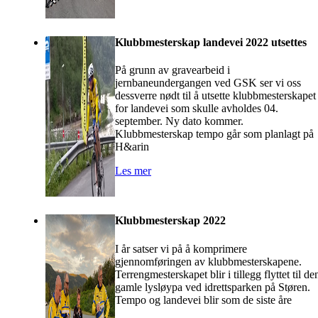
Klubbmesterskap landevei 2022 utsettes
På grunn av gravearbeid i
jernbaneundergangen ved GSK ser vi oss
dessverre nødt til å utsette klubbmesterskapet
for landevei som skulle avholdes 04.
september. Ny dato kommer.
Klubbmesterskap tempo går som planlagt på
H&arin
Les mer
Klubbmesterskap 2022
I år satser vi på å komprimere
gjennomføringen av klubbmesterskapene.
Terrengmesterskapet blir i tillegg flyttet til de
gamle lysløypa ved idrettsparken på Støren.
Tempo og landevei blir som de siste åre