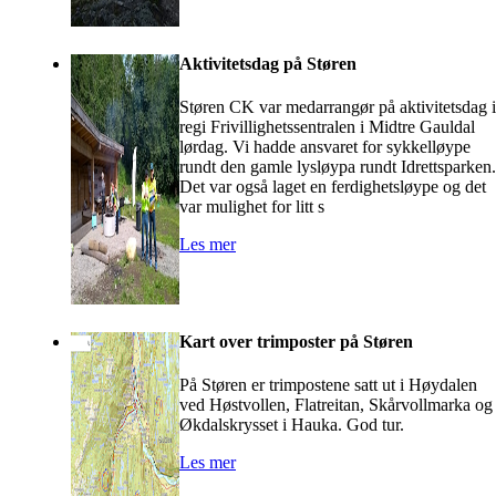
Aktivitetsdag på Støren
Støren CK var medarrangør på aktivitetsdag i
regi Frivillighetssentralen i Midtre Gauldal
lørdag. Vi hadde ansvaret for sykkelløype
rundt den gamle lysløypa rundt Idrettsparken.
Det var også laget en ferdighetsløype og det
var mulighet for litt s
Les mer
Kart over trimposter på Støren
På Støren er trimpostene satt ut i Høydalen
ved Høstvollen, Flatreitan, Skårvollmarka og
Økdalskrysset i Hauka. God tur.
Les mer