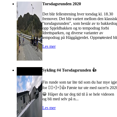
Torsdagsrunden 2020
Det blir fellestrening hver torsdag kl. 18.30
fremover. Det blir variert mellom den klassis
"torsdagsrunden", som består av to bakkedra
opp Spjeldbakken og to tempodrag forbi
Idrettsparken, og diverse varianter av
tempodrag på Håggågjerdet. Oppmøtested bl
Les mer
Sykling #4 Torsdagsrunden 👍
Fin runde som tar lite tid som du har mye igj
for 🚴‍♂️💨💨👍 Første tur ute med racer'n 202
😀 Håper du tar deg tid til å se hele videoen
og bli med selv på n...
Les mer