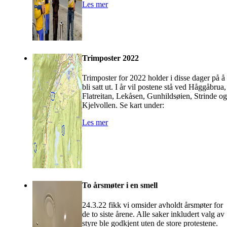
Les mer
Trimposter 2022
Trimposter for 2022 holder i disse dager på å
bli satt ut. I år vil postene stå ved Håggåbrua,
Flatreitan, Lekåsen, Gunhildsøien, Strinde og
Kjelvollen. Se kart under:
Les mer
To årsmøter i en smell
24.3.22 fikk vi omsider avholdt årsmøter for
de to siste årene. Alle saker inkludert valg av
styre ble godkjent uten de store protestene.