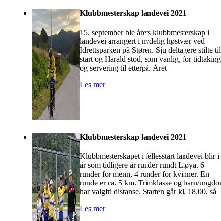
Klubbmesterskap landevei 2021
15. september ble årets klubbmesterskap i
landevei arrangert i nydelig høstvær ved
Idrettsparken på Støren. Sju deltagere stilte til
start og Harald stod, som vanlig, for tidtaking
og servering til etterpå. Året
Les mer
Klubbmesterskap landevei 2021
Klubbmesterskapet i fellesstart landevei blir i
år som tidligere år runder rundt Liøya. 6
runder for menn, 4 runder for kvinner. En
runde er ca. 5 km. Trimklasse og barn/ungd
har valgfri distanse. Starten går kl. 18.00, så
Les mer