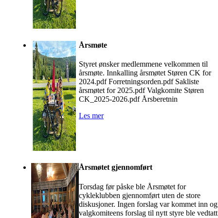
Årsmøte
Styret ønsker medlemmene velkommen til
årsmøte. Innkalling årsmøtet Støren CK for
2024.pdf Forretningsorden.pdf Sakliste
årsmøtet for 2025.pdf Valgkomite Støren
CK_2025-2026.pdf Årsberetnin
Les mer
Årsmøtet gjennomført
Torsdag før påske ble Årsmøtet for
cykleklubben gjennomført uten de store
diskusjoner. Ingen forslag var kommet inn og
valgkomiteens forslag til nytt styre ble vedtatt