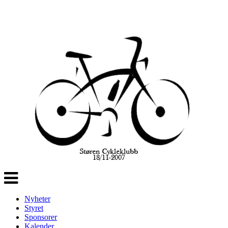
Veksle
navigasjon
Nyheter
Styret
Sponsorer
Kalender