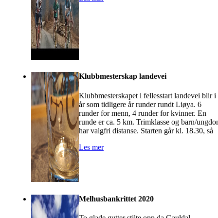
Klubbmesterskap landevei
Klubbmesterskapet i fellesstart landevei blir i
år som tidligere år runder rundt Liøya. 6
runder for menn, 4 runder for kvinner. En
runde er ca. 5 km. Trimklasse og barn/ungd
har valgfri distanse. Starten går kl. 18.30, så
Les mer
Melhusbankrittet 2020
To glade gutter stilte opp da Gauldal