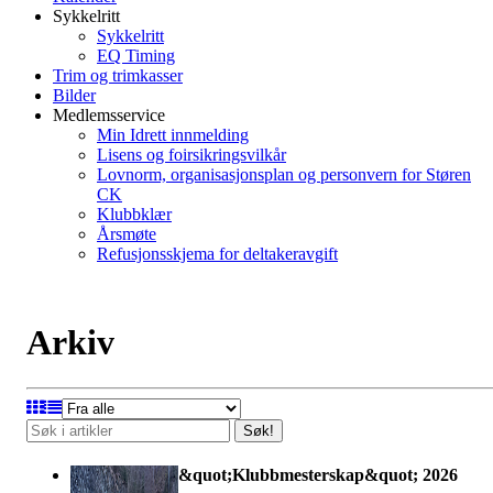
Sykkelritt
Sykkelritt
EQ Timing
Trim og trimkasser
Bilder
Medlemsservice
Min Idrett innmelding
Lisens og foirsikringsvilkår
Lovnorm, organisasjonsplan og personvern for Støren
CK
Klubbklær
Årsmøte
Refusjonsskjema for deltakeravgift
Arkiv
Søk!
&quot;Klubbmesterskap&quot; 2026