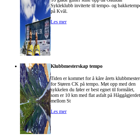
Sykleklubb inviterte til tempo- og bakketemp
på Kvål.
Les mer
Klubbmesterskap tempo
Tiden er kommet for å kåre årets klubbmester
for Støren CK på tempo. Møt opp med den
sykkelen du føler er best egnet til formålet,
som er 10 km med flat asfalt på Håggågjerdet
mellom St
Les mer