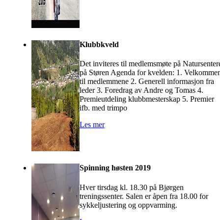
Klubbkveld
Det inviteres til medlemsmøte på Natursenter
på Støren Agenda for kvelden: 1. Velkomme
til medlemmene 2. Generell informasjon fra
leder 3. Foredrag av Andre og Tomas 4.
Premieutdeling klubbmesterskap 5. Premier
ifb. med trimpo
Les mer
Spinning høsten 2019
Hver tirsdag kl. 18.30 på Bjørgen
treningssenter. Salen er åpen fra 18.00 for
sykkeljustering og oppvarming.