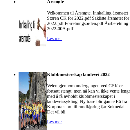
Årsmøte
Velkommen til Årsmøte. Innkalling årsmøtet
Støren CK for 2022.pdf Sakliste årsmøtet for
2022.pdf Forretningsorden.pdf Årsberetning
2022-00A.pdf
Les mer
Klubbmesterskap landevei 2022
Veien gjennom undergangen ved GSK er
fortsatt stengt, men nå kan vi ikke vente leng
med å få avholdt klubbmesterskapet i
landeveissykling. Ny trase blir gamle E6 fra
Korporals bru til rundkjøring før Soknedal.
Det vil bli
Les mer