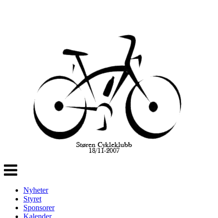
Veksle
navigasjon
Nyheter
Styret
Sponsorer
Kalender