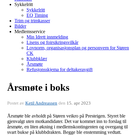
Sykkelritt
Sykkelritt
EQ Timing
Trim og trimkasser
Bilder
Medlemsservice
Min Idrett innmelding
Lisens og foirsikringsvilkår
Lovnorm, organisasjonsplan og personvern for Støren
CK
Klubbklær
Årsmøte
Refusjonsskjema for deltakeravgift
Årsmøte i boks
Postet av
Ketil Andreassen
den
15. apr 2023
Årsmøte ble avholdt på Støren veikro på Presteigen. Styret ble
gjenvalgt uten motkandidater. Det var kommet inn to forslag til
årsmøte, en liten økning i medlemskontingenten og overgang til
svart bukse på klubbdrakten. Begge ble enstemming vedtatt.