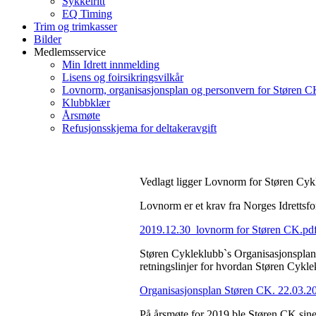
Sykkelritt
EQ Timing
Trim og trimkasser
Bilder
Medlemsservice
Min Idrett innmelding
Lisens og foirsikringsvilkår
Lovnorm, organisasjonsplan og personvern for Støren 
Klubbklær
Årsmøte
Refusjonsskjema for deltakeravgift
Vedlagt ligger Lovnorm for Støren Cyk
Lovnorm er et krav fra Norges Idrettsforb
2019.12.30_lovnorm for Støren CK.pd
Støren Cykleklubb`s Organisasjonsplan (
retningslinjer for hvordan Støren Cykle
Organisasjonsplan Støren CK. 22.03.2
På årsmøte for 2019 ble Støren CK sine 