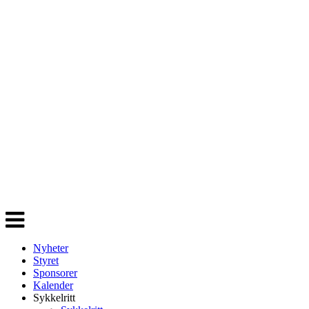
Veksle
navigasjon
Nyheter
Styret
Sponsorer
Kalender
Sykkelritt