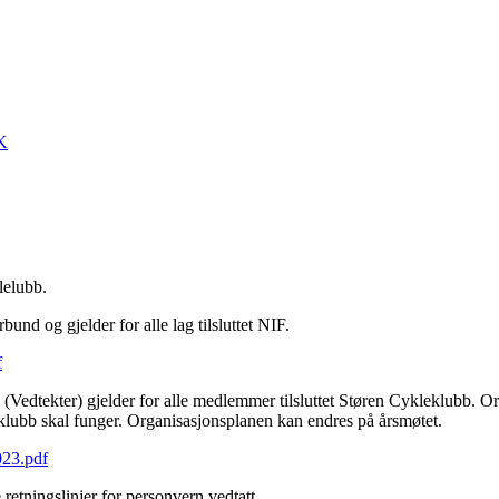
CK
lelubb.
und og gjelder for alle lag tilsluttet NIF.
f
Vedtekter) gjelder for alle medlemmer tilsluttet Støren Cykleklubb. Or
klubb skal funger. Organisasjonsplanen kan endres på årsmøtet.
023.pdf
retningslinjer for personvern vedtatt.